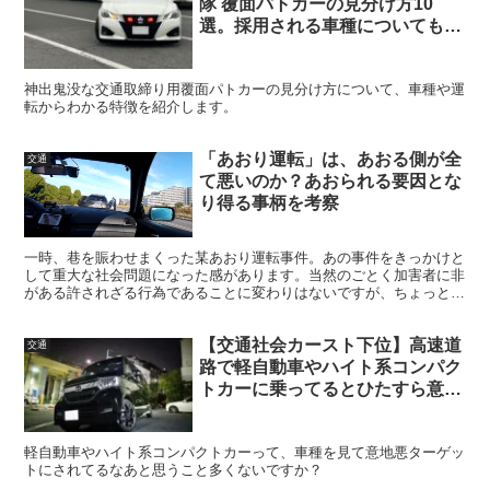
隊 覆面パトカーの見分け方10
選。採用される車種についても紹
介
神出鬼没な交通取締り用覆面パトカーの見分け方について、車種や運
転からわかる特徴を紹介します。
「あおり運転」は、あおる側が全
交通
て悪いのか？あおられる要因とな
り得る事柄を考察
一時、巷を賑わせまくった某あおり運転事件。あの事件をきっかけと
して重大な社会問題になった感があります。当然のごとく加害者に非
がある許されざる行為であることに変わりはないですが、ちょっとし
た気配りや配慮であおられるリスクが減少するんじゃないか...
【交通社会カースト下位】高速道
交通
路で軽自動車やハイト系コンパク
トカーに乗ってるとひたすら意地
悪されるってハナシ
軽自動車やハイト系コンパクトカーって、車種を見て意地悪ターゲッ
トにされてるなあと思うこと多くないですか？