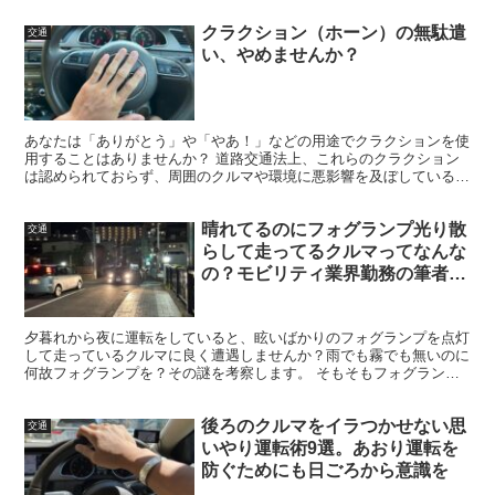
クラクション（ホーン）の無駄遣
交通
い、やめませんか？
あなたは「ありがとう」や「やあ！」などの用途でクラクションを使
用することはありませんか？ 道路交通法上、これらのクラクション
は認められておらず、周囲のクルマや環境に悪影響を及ぼしている可
能性があります。
晴れてるのにフォグランプ光り散
交通
らして走ってるクルマってなんな
の？モビリティ業界勤務の筆者が
考察
夕暮れから夜に運転をしていると、眩いばかりのフォグランプを点灯
して走っているクルマに良く遭遇しませんか？雨でも霧でも無いのに
何故フォグランプを？その謎を考察します。 そもそもフォグランプ
は何のためにある装置？ まずは「フォグランプ」自体につ...
後ろのクルマをイラつかせない思
交通
いやり運転術9選。あおり運転を
防ぐためにも日ごろから意識を