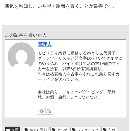
囲気を察知し、いち早く距離を置くことが最善です。
この記事を書いた人
管理人
モビリティ業界に勤務するゆとり世代男子。
グランツーリスモと頭文字Dのせいでクルマに
のめり込み、バイト漬け生活の末19歳でマイ
カーを所有。以降8台所有実績有り。
昨今は格安輸入中古車をあれこれ乗り回すカ
ーライフを送っている。
趣味は釣り、スキューバダイビング、草野
球、お酒、旅行、DIY…などなど。
交通
あおり運転
クルマ
フォグランプ
主観