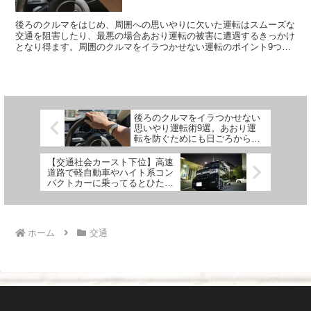
後ろのクルマをはじめ、周囲への思いやりに欠いた運転はスムーズな
交通を阻害したり、最悪の場合あおり運転の被害に遭遇するきっかけ
となり得ます。周囲のクルマをイラつかせない運転のポイント9つを
ご紹介します。
後ろのクルマをイラつかせない
思いやり運転術9選。あおり運
転を防ぐためにも日ごろから意
識を
【交通社会カースト下位】高速
道路で軽自動車やハイト系コン
パクトカーに乗ってるとひたす
ら意地悪されるってハナシ
ホーム
交通