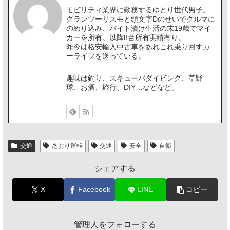
モビリティ業界に勤務するゆとり世代男子。
グランツーリスモと頭文字Dのせいでクルマに
のめり込み、バイト漬け生活の末19歳でマイ
カーを所有。以降8台所有実績有り。
昨今は格安輸入中古車をあれこれ乗り回すカ
ーライフを送っている。
趣味は釣り、スキューバダイビング、草野
球、お酒、旅行、DIY…などなど。
交通
あおり運転
交通
安全
自衛
シェアする
X
Facebook
LINE
コピー
管理人をフォローする