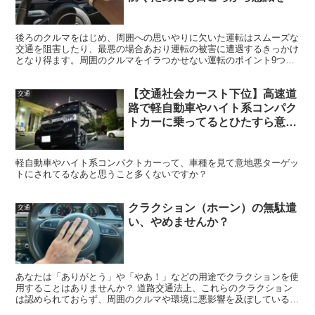
後ろのクルマをはじめ、周囲への思いやりに欠いた運転はスムーズな
交通を阻害したり、最悪の場合あおり運転の被害に遭遇するきっかけ
となり得ます。周囲のクルマをイラつかせない運転のポイント9つを
ご紹介します。
【交通社会カースト下位】高速道
交通
路で軽自動車やハイト系コンパク
トカーに乗ってるとひたすら意地
悪されるってハナシ
軽自動車やハイト系コンパクトカーって、車種を見て意地悪ターゲッ
トにされてるなあと思うこと多くないですか？
クラクション（ホーン）の無駄遣
交通
い、やめませんか？
あなたは「ありがとう」や「やあ！」などの用途でクラクションを使
用することはありませんか？ 道路交通法上、これらのクラクション
は認められておらず、周囲のクルマや環境に悪影響を及ぼしている可
能性があります。