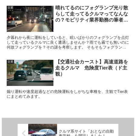
晴れてるのにフォグランプ光り散
交通
らして走ってるクルマってなんな
の？モビリティ業界勤務の筆者が
考察
夕暮れから夜に運転をしていると、眩いばかりのフォグランプを点灯
して走っているクルマに良く遭遇しませんか？雨でも霧でも無いのに
何故フォグランプを？その謎を考察します。 そもそもフォグランプ
は何のためにある装置？ まずは「フォグランプ」自体につ...
【交通社会カースト】高速道路を
交通
走るクルマ 危険度Tier表（ド主
観）
煽り運転や速度超過などの危険運転をしがちな車種を、主観でTier表
にまとめてみます。
クルマ系サイト「おとなの自動
車学校」を開設しました！